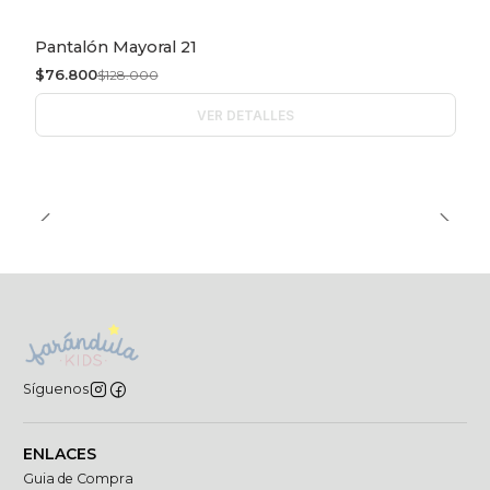
Pantalón Mayoral 21
-40% OFF
$76.800
$128.000
Agotado
VER DETALLES
Síguenos
ENLACES
Guia de Compra