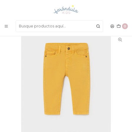
LAS MEJORES PRENDAS A UN SOLO CLICK
Inicio
BEBÉ NIÑO
Pantalones
Pantalón Mayoral 21
0