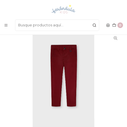
LAS MEJORES PRENDAS A UN SOLO CLICK
Inicio
NIÑOS
Pantalones
Pantalon Mayoral 21
0