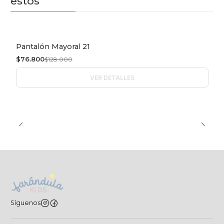
estos
Pantalón Mayoral 21
-40% OFF
$76.800
$128.000
Agotado
VER DETALLES
Síguenos