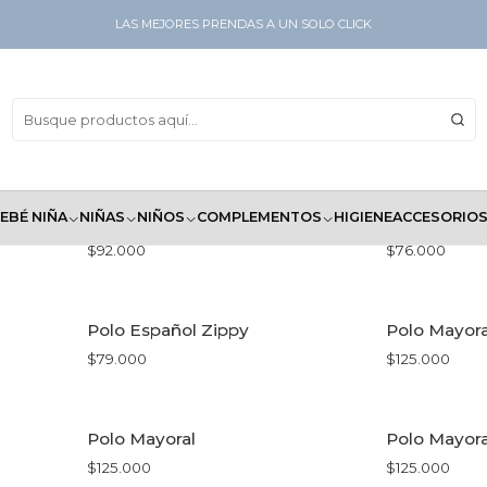
LAS MEJORES PRENDAS A UN SOLO CLICK
Camisetas
EBÉ NIÑA
NIÑAS
NIÑOS
COMPLEMENTOS
HIGIENE
ACCESORIO
o
Camiseta Zippy Mickey
Camisa Esp
$92.000
$76.000
VER OPCIONES
VE
Polo Español Zippy
Polo Mayora
$79.000
$125.000
VER OPCIONES
VE
Polo Mayoral
Polo Mayora
$125.000
$125.000