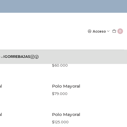
Acceso
0
S
IGOR
REBAJAS
añola Zippy
Polo Español Zippy
$60.000
R OPCIONES
VER OPCIONES
l
Polo Mayoral
$79.000
R OPCIONES
VER OPCIONES
l
Polo Mayoral
$125.000