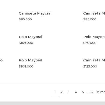
VER OPCIONES
VE
Camiseta Mayoral
Camiseta M
$85.000
$85.000
VER OPCIONES
VE
Polo Mayoral
Polo Mayora
$109.000
$70.000
VER OPCIONES
VE
lo
Polo Mayoral
Camiseta M
$108.000
$125.000
VER OPCIONES
VE
...
1
2
3
4
5
»
Últim