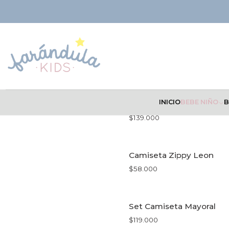
Inicio
BEBÉ NIÑO
Camisetas
INICIO
BEBE NIÑO
B
Camiseta Grazziani Crud
$139.000
VER OPCIONES
Camiseta Zippy Leon
$58.000
VER OPCIONES
Set Camiseta Mayoral
$119.000