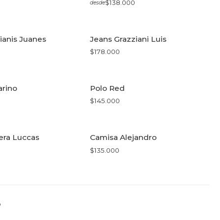
$138.000
desde
R OPCIONES
VER OPCIONES
ianis Juanes
Jeans Grazziani Luis
$178.000
R OPCIONES
VER OPCIONES
arino
Polo Red
$145.000
R OPCIONES
VER OPCIONES
era Luccas
Camisa Alejandro
$135.000
R OPCIONES
VER OPCIONES
o