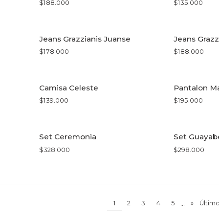
$188.000
$135.000
VER OPCIONES
VE
Jeans Grazzianis Juanse
Jeans Grazz
$178.000
$188.000
VER OPCIONES
VE
Camisa Celeste
Pantalon M
$139.000
$195.000
VER OPCIONES
VE
Set Ceremonia
Set Guayab
$328.000
$298.000
VER OPCIONES
VE
...
1
2
3
4
5
»
Últim