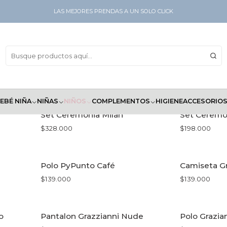
LAS MEJORES PRENDAS A UN SOLO CLICK
NIÑOS
2 a 12
EBÉ NIÑA
NIÑAS
NIÑOS
COMPLEMENTOS
HIGIENE
ACCESORIO
Set Ceremonia Milán
Set Ceremo
$328.000
$198.000
VER OPCIONES
VE
Polo PyPunto Café
Camiseta Gr
$139.000
$139.000
VER OPCIONES
VE
o
Pantalon Grazzianni Nude
Polo Grazia