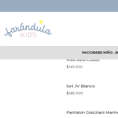
Inicio
NIÑOS
INICIO
BEBE NIÑO
B
Polo Azul Crudo
$145.000
VER OPCIONES
Set JV Blanco
$285.000
VER OPCIONES
Pantalon Grazziani Marin