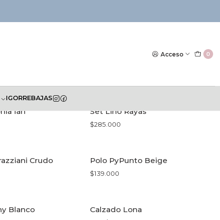
Acceso
0
S
IGOR
REBAJAS
nia Ian
Set Lino Rayas
$285.000
R OPCIONES
VER OPCIONES
azziani Crudo
Polo PyPunto Beige
$139.000
R OPCIONES
VER OPCIONES
ny Blanco
Calzado Lona