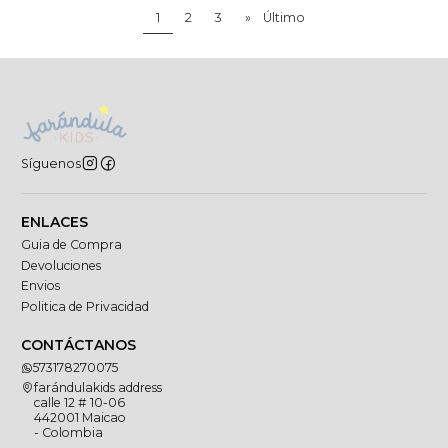
1
2
3
»
Último
Síguenos
ENLACES
Guia de Compra
Devoluciones
Envios
Politica de Privacidad
CONTÁCTANOS
573178270075
farándulakids address
calle 12 # 10-06
442001 Maicao
- Colombia