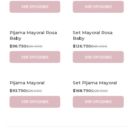
VER OPCIONES
VER OPCIONES
Pijama Mayoral Rosa
Set Mayoral Rosa
-25% OFF
-25% OFF
Baby
Baby
$96.750
$126.750
$129.000
$169.000
VER OPCIONES
VER OPCIONES
Pijama Mayoral
Set Pijama Mayoral
-25% OFF
-25% OFF
$93.750
$168.750
$125.000
$225.000
VER OPCIONES
VER OPCIONES