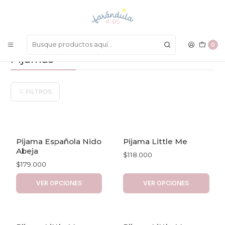
LAS MEJORES PRENDAS A UN SOLO CLICK
Inicio
BEBÉ NIÑA
Pijamas
0
Pijamas
FILTROS
Pijama Española Nido
Pijama Little Me
Abeja
$118.000
$179.000
VER OPCIONES
VER OPCIONES