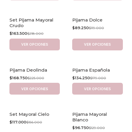
Set Pijama Mayoral
Pijama Dolce
-25% OFF
-25% OFF
Crudo
$89.250
$119.000
$163.500
$218.000
VER OPCIONES
VER OPCIONES
Pijama Deolinda
Pijama Española
-25% OFF
-25% OFF
$168.750
$134.250
$225.000
$179.000
VER OPCIONES
VER OPCIONES
Set Mayoral Cielo
Pijama Mayoral
-25% OFF
-25% OFF
Blanco
$117.000
$156.000
$96.750
$129.000