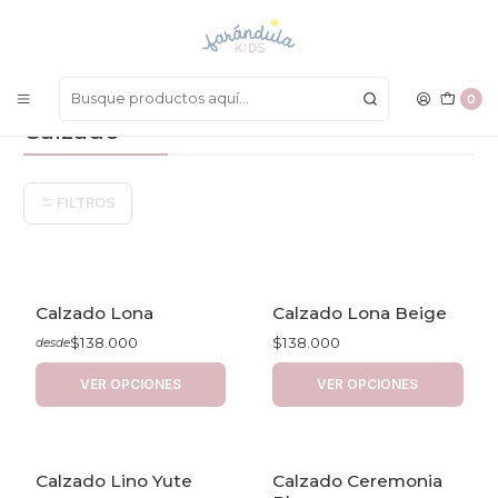
LAS MEJORES PRENDAS A UN SOLO CLICK
Inicio
BEBÉ NIÑO
Calzado
0
Calzado
FILTROS
Calzado Lona
Calzado Lona Beige
$138.000
$138.000
desde
VER OPCIONES
VER OPCIONES
Calzado Lino Yute
Calzado Ceremonia