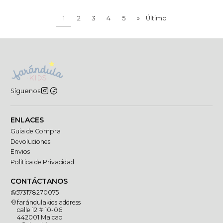
1
2
3
4
5
»
Último
Síguenos
ENLACES
Guia de Compra
Devoluciones
Envios
Politica de Privacidad
CONTÁCTANOS
573178270075
farándulakids address
calle 12 # 10-06
442001 Maicao