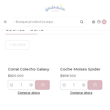
LAS MEJORES PRENDAS A UN SOLO CLICK
Inicio
COMPLEMENTOS
Coches - Cuna
0
Coches - Cuna
FILTROS
Corral Colecho Galaxy
Coche Moises Spider
$820.000
$858.000
Cantidad
Cantidad
Comprar ahora
Comprar ahora