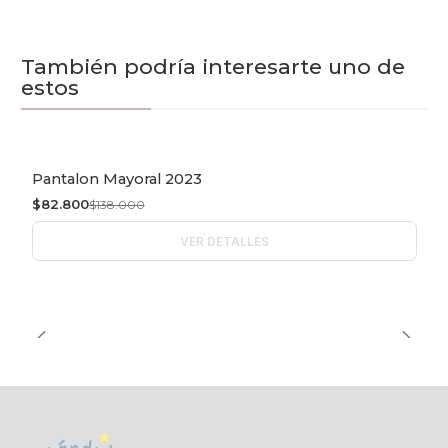
También podría interesarte uno de
estos
Pantalon Mayoral 2023
-40% OFF
$82.800
$138.000
Agotado
VER DETALLES