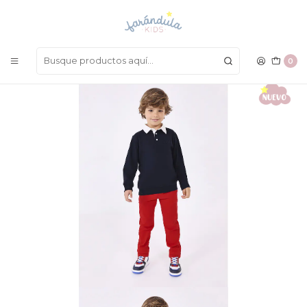
LAS MEJORES PRENDAS A UN SOLO CLICK
Inicio
NIÑOS
Pantalones
Pantalon Mayoral 2023
0