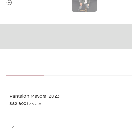
Pantalon Mayoral 2023
-40% OFF
$82.800
$138.000
Agotado