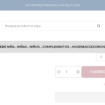
LAS MEJORES PRENDAS A UN SOLO CLICK
Pan
EBÉ NIÑA
NIÑAS
NIÑOS
COMPLEMENTOS
HIGIENE
ACCESORIO
2
AGREG
Cantidad