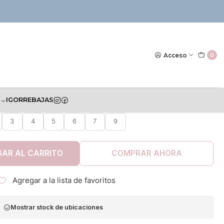
|
talon Mayoral 2023
Acceso
0
S
IGOR
REBAJAS
TALLA
3
4
5
6
7
9
AR AL CARRITO
COMPRAR AHORA
Agregar a la lista de favoritos
Mostrar stock de ubicaciones