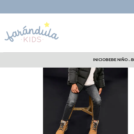
Inicio
NIÑOS
Pantalones
Pantalon Mayoral 2023
INICIO
BEBE NIÑO
B