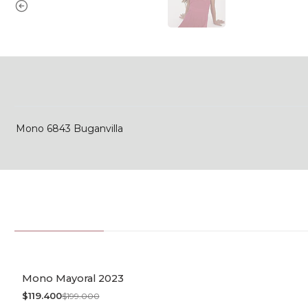
Mono 6843 Buganvilla
Mono Mayoral 2023
-40% OFF
$119.400
$199.000