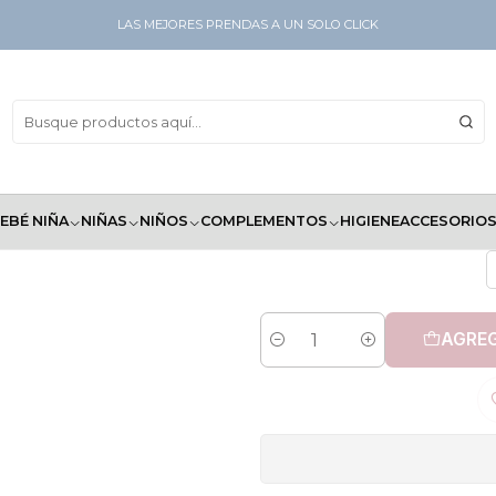
LAS MEJORES PRENDAS A UN SOLO CLICK
M
EBÉ NIÑA
NIÑAS
NIÑOS
COMPLEMENTOS
HIGIENE
ACCESORIO
AGREG
Cantidad