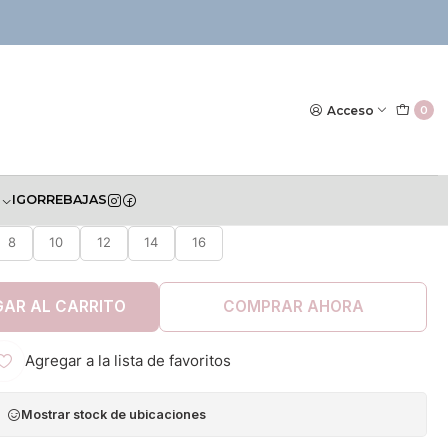
|
ono Mayoral 2023
Acceso
0
S
IGOR
REBAJAS
TALLA
8
10
12
14
16
AR AL CARRITO
COMPRAR AHORA
Agregar a la lista de favoritos
Mostrar stock de ubicaciones