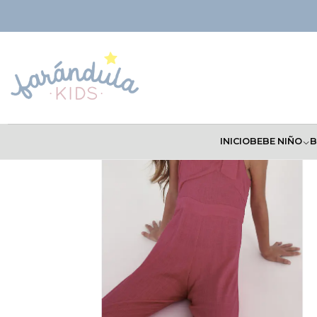
Inicio
NIÑAS
Conjuntos
Mono Mayoral 2023
INICIO
BEBE NIÑO
B