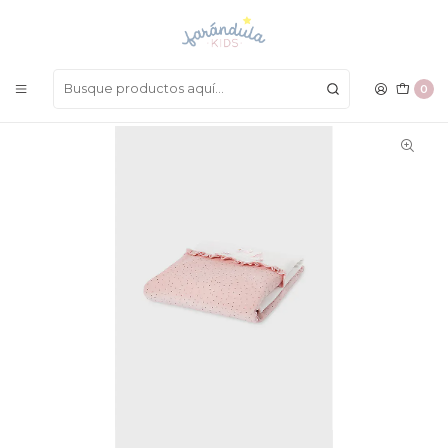
LAS MEJORES PRENDAS A UN SOLO CLICK
Inicio
COMPLEMENTOS
Cobijas, Mantas y Muselinas
Manta Mayoral Inv 2022
0