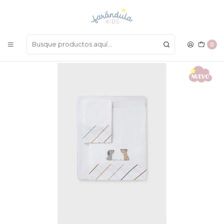
LAS MEJORES PRENDAS A UN SOLO CLICK
Inicio
COMPLEMENTOS
Cobijas, Mantas y Muselinas
Sabana Mayoral Inv 2022
0