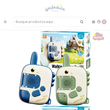
LAS MEJORES PRENDAS A UN SOLO CLICK
Inicio
ACCESORIOS
Estimulación y Juguetes
Dino Walkie Talkies
0