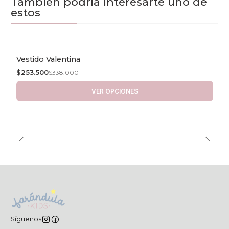
También podría interesarte uno de
estos
Vestido Valentina
-25% OFF
$253.500
$338.000
VER OPCIONES
Síguenos