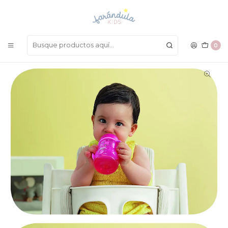
LAS MEJORES PRENDAS A UN SOLO CLICK
Inicio
COMPLEMENTOS
Avent y Alimentacion Complementaria
Vaso De Transición Mam
0