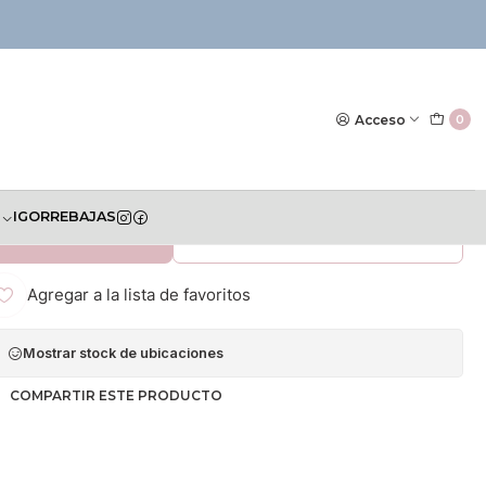
|
aberos X 3 Unidades
Acceso
0
S
IGOR
REBAJAS
AR AL CARRITO
COMPRAR AHORA
Agregar a la lista de favoritos
Mostrar stock de ubicaciones
COMPARTIR ESTE PRODUCTO