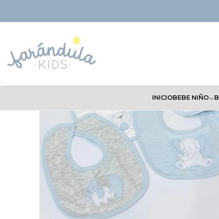
Inicio
COMPLEMENTOS
Babitas, Baberos y Sacagases
Set Baberos 
INICIO
BEBE NIÑO
B