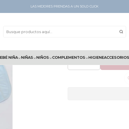
X 3 Unidades
LAS MEJORES PRENDAS A UN SOLO CLICK
Set B
EBÉ NIÑA
NIÑAS
NIÑOS
COMPLEMENTOS
HIGIENE
ACCESORIO
AGREG
Cantidad