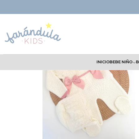
Inicio
BEBÉ NIÑA
Primera Puesta
Primera Puesta Española
INICIO
BEBE NIÑO
B