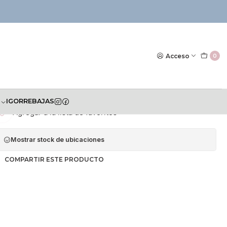
|
era Puesta Española
Acceso
0
S
IGOR
REBAJAS
Agregar a la lista de favoritos
Mostrar stock de ubicaciones
COMPARTIR ESTE PRODUCTO