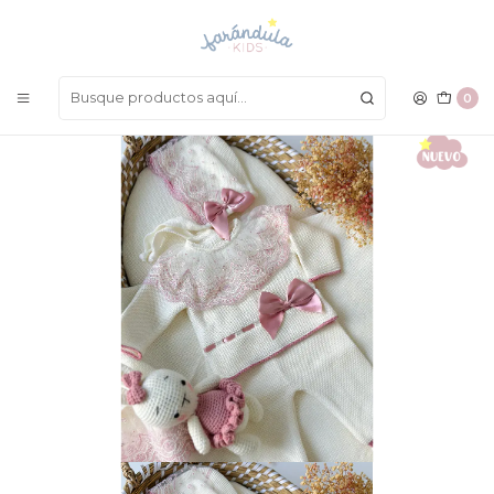
LAS MEJORES PRENDAS A UN SOLO CLICK
Inicio
BEBÉ NIÑA
Primera Puesta
Primera Puesta Española
0