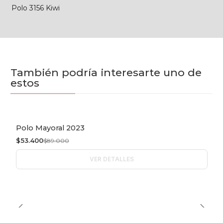
Polo 3156 Kiwi
También podría interesarte uno de
estos
Polo Mayoral 2023
-40% OFF
$53.400
$89.000
Agotado
VER DETALLES