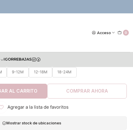
|
Pelele TucTuc
Acceso
0
S
IGOR
REBAJAS
TALLA
M
9-12M
12-18M
18-24M
AR AL CARRITO
COMPRAR AHORA
Agregar a la lista de favoritos
Mostrar stock de ubicaciones