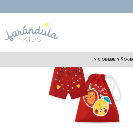
Inicio
BEBÉ NIÑA
Body & pelele
Pelele TucTuc
INICIO
BEBE NIÑO
B