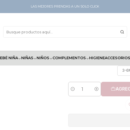
LAS MEJORES PRENDAS A UN SOLO CLICK
EBÉ NIÑA
NIÑAS
NIÑOS
COMPLEMENTOS
HIGIENE
ACCESORIO
3-6
AGREG
Cantidad