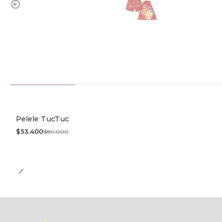
Pelele TucTuc
-40% OFF
$53.400
$89.000