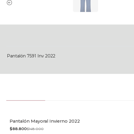
Pantalón 7591 Inv 2022
Pantalón Mayoral Invierno 2022
-40% OFF
$88.800
$148.000