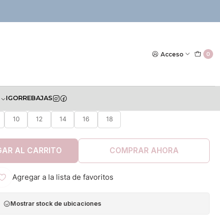
|
n Mayoral Invierno 2022
Acceso
0
S
IGOR
REBAJAS
TALLA
10
12
14
16
18
AR AL CARRITO
COMPRAR AHORA
Agregar a la lista de favoritos
Mostrar stock de ubicaciones