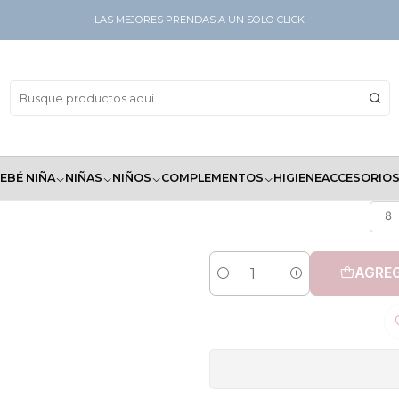
LAS MEJORES PRENDAS A UN SOLO CLICK
Pantaló
EBÉ NIÑA
NIÑAS
NIÑOS
COMPLEMENTOS
HIGIENE
ACCESORIO
8
AGREG
Cantidad