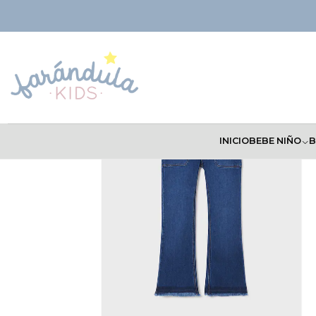
Inicio
NIÑAS
Pantalones
Pantalón Mayoral Invierno 2022
INICIO
BEBE NIÑO
B