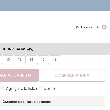
|
lón Mayoral Inv 2022
Acceso
0
S
IGOR
REBAJAS
TALLA
10
12
14
16
18
AR AL CARRITO
COMPRAR AHORA
Agregar a la lista de favoritos
Mostrar stock de ubicaciones