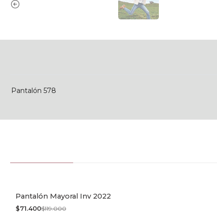
Pantalón 578
Pantalón Mayoral Inv 2022
-40% OFF
$71.400
$119.000