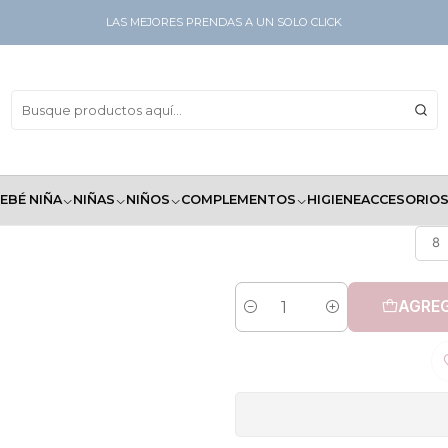
LAS MEJORES PRENDAS A UN SOLO CLICK
Panta
EBÉ NIÑA
NIÑAS
NIÑOS
COMPLEMENTOS
HIGIENE
ACCESORIO
8
AGREG
Cantidad