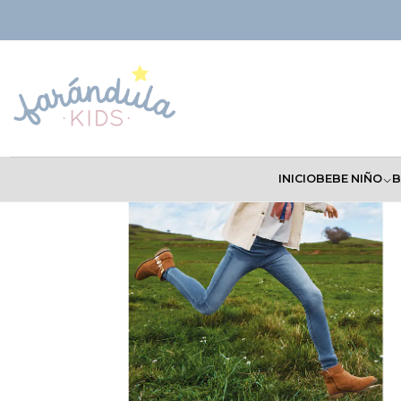
Inicio
NIÑAS
Pantalones
Pantalón Mayoral Inv 2022
INICIO
BEBE NIÑO
B