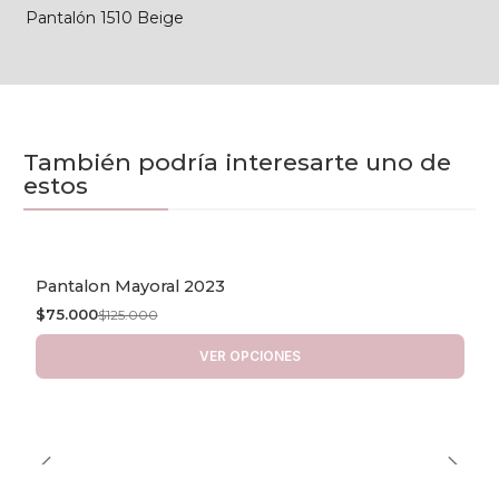
Pantalón 1510 Beige
También podría interesarte uno de
estos
Pantalon Mayoral 2023
-40% OFF
$75.000
$125.000
VER OPCIONES