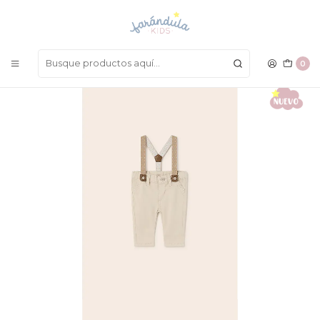
LAS MEJORES PRENDAS A UN SOLO CLICK
Inicio
BEBÉ NIÑO
Pantalones
Pantalón Mayoral 2023
0