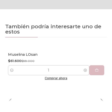
También podría interesarte uno de
estos
Muselina LOsan
-30% OFF
$61.600
$88.000
Cantidad
Comprar ahora