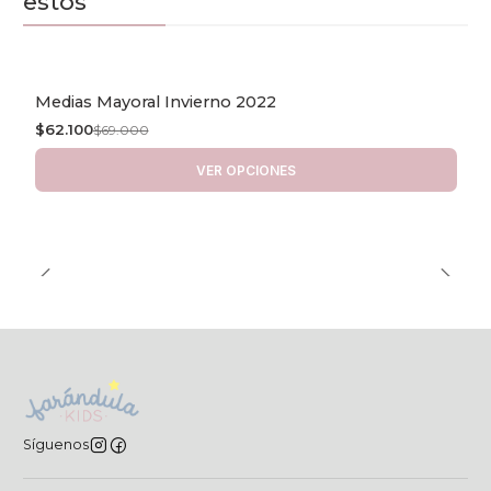
estos
Medias Mayoral Invierno 2022
-10% OFF
$62.100
$69.000
VER OPCIONES
Síguenos