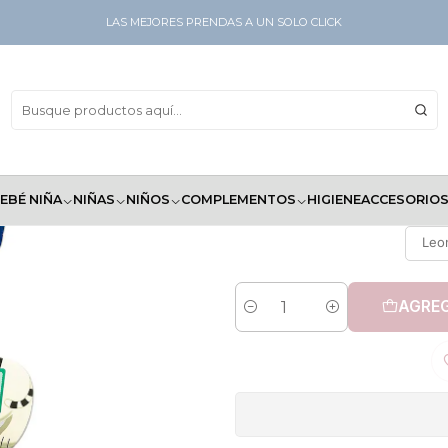
isher Price
LAS MEJORES PRENDAS A UN SOLO CLICK
Libros E
EBÉ NIÑA
NIÑAS
NIÑOS
COMPLEMENTOS
HIGIENE
ACCESORIO
Leo
AGREG
Cantidad