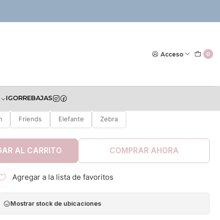
|
stimulación Fisher Price
Acceso
0
S
IGOR
REBAJAS
COLOR
n
Friends
Elefante
Zebra
AR AL CARRITO
COMPRAR AHORA
Agregar a la lista de favoritos
Mostrar stock de ubicaciones