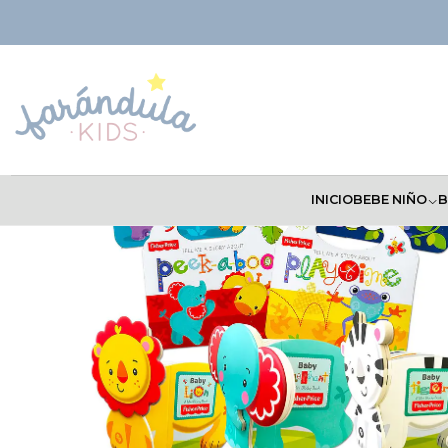
Inicio
ACCESORIOS
Estimulación y Juguetes
Libros Estimulación F
INICIO
BEBE NIÑO
B