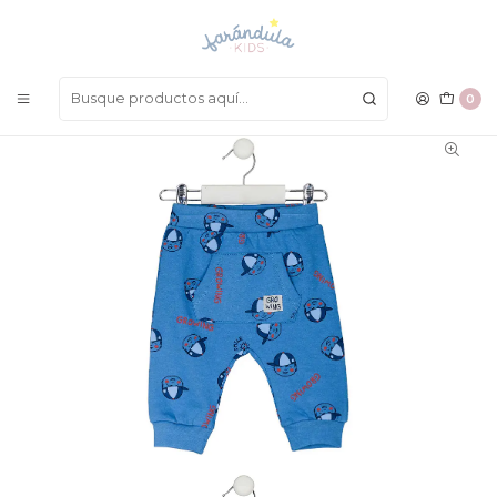
LAS MEJORES PRENDAS A UN SOLO CLICK
Inicio
BEBÉ NIÑO
Pantalones
Jogger Losan
0