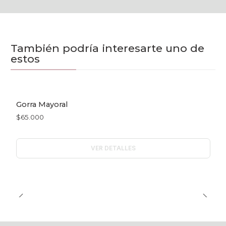
También podría interesarte uno de
estos
Gorra Mayoral
Agotado
$65.000
VER DETALLES