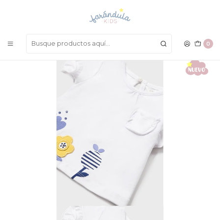
LAS MEJORES PRENDAS A UN SOLO CLICK
Inicio
BEBÉ NIÑA
Blusas
Camiseta Mayoral 2023
0