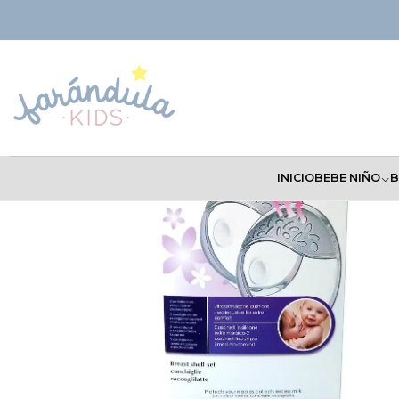
Inicio
COMPLEMENTOS
Avent y Alimentacion Complementaria
Con
INICIO
BEBE NIÑO
B