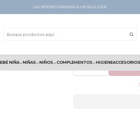
chas Recolectoras Only
LAS MEJORES PRENDAS A UN SOLO CLICK
Conch
EBÉ NIÑA
NIÑAS
NIÑOS
COMPLEMENTOS
HIGIENE
ACCESORIO
AGREG
Cantidad