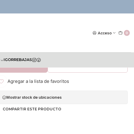
|
as Recolectoras Only
Acceso
0
S
IGOR
REBAJAS
AR AL CARRITO
COMPRAR AHORA
Agregar a la lista de favoritos
Mostrar stock de ubicaciones
COMPARTIR ESTE PRODUCTO