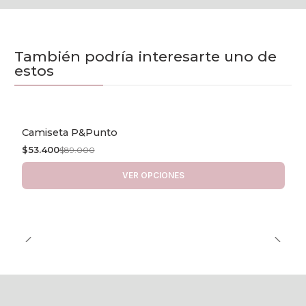
También podría interesarte uno de
estos
Camiseta P&Punto
-40% OFF
$53.400
$89.000
VER OPCIONES