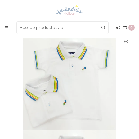
LAS MEJORES PRENDAS A UN SOLO CLICK
Inicio
NIÑOS
Camisetas
Camiseta P&Punto Arco
0