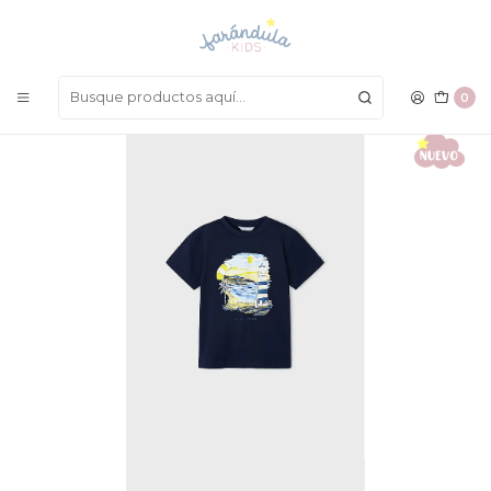
LAS MEJORES PRENDAS A UN SOLO CLICK
Inicio
NIÑOS
Camisetas
Camiseta Mayoral 2023
0