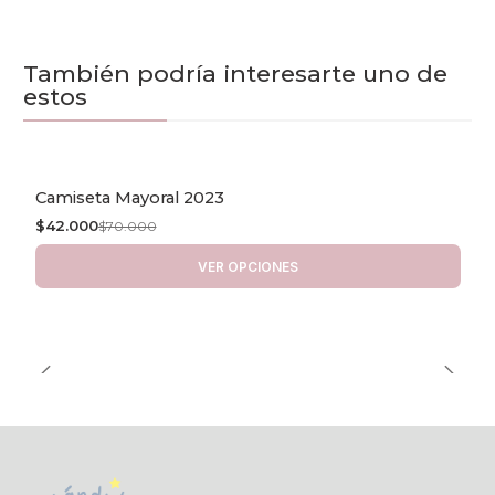
También podría interesarte uno de
estos
Camiseta Mayoral 2023
-40% OFF
$42.000
$70.000
VER OPCIONES