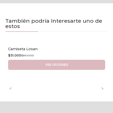
También podría interesarte uno de
estos
Camiseta Losan
-40% OFF
$51.000
$85.000
VER OPCIONES