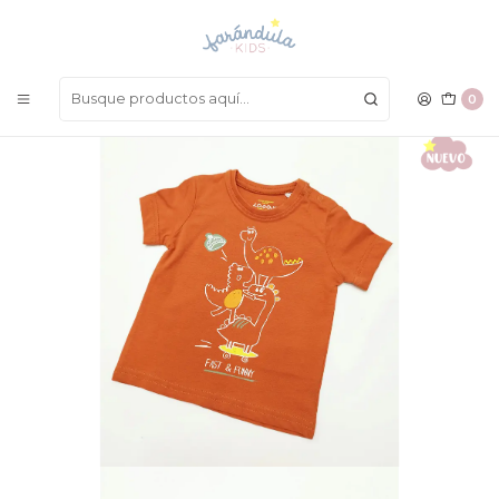
LAS MEJORES PRENDAS A UN SOLO CLICK
Inicio
BEBÉ NIÑO
Camisetas
Camiseta Losan
0