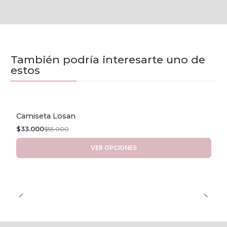
También podría interesarte uno de
estos
Camiseta Losan
-40% OFF
$33.000
$55.000
VER OPCIONES