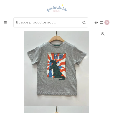
LAS MEJORES PRENDAS A UN SOLO CLICK
Inicio
NIÑOS
Camisetas
Camiseta Losan
0