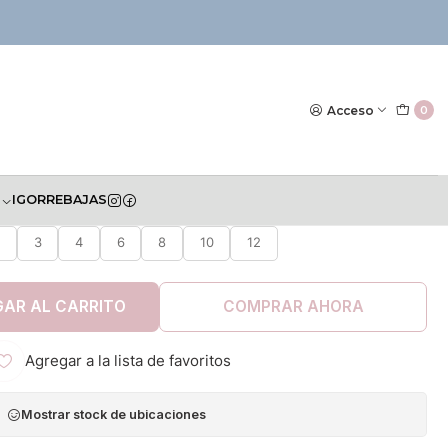
|
Camisa Milon 22
Acceso
0
S
IGOR
REBAJAS
TALLA
3
4
6
8
10
12
AR AL CARRITO
COMPRAR AHORA
Agregar a la lista de favoritos
Mostrar stock de ubicaciones