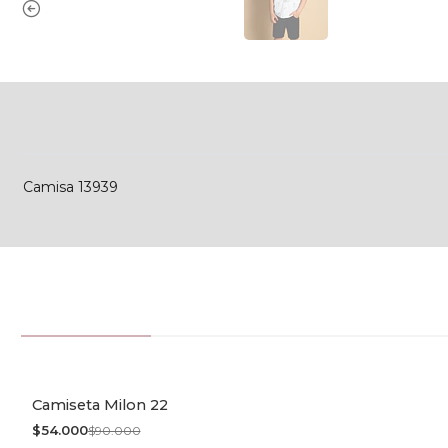
Camisa 13939
Camiseta Milon 22
-40% OFF
$54.000
$90.000