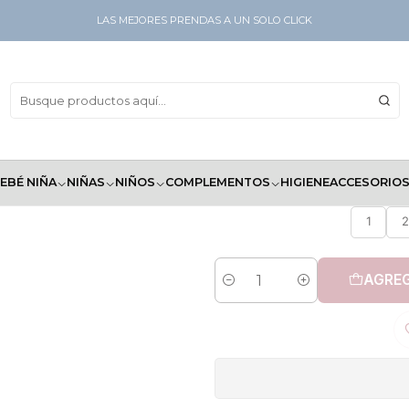
LAS MEJORES PRENDAS A UN SOLO CLICK
EBÉ NIÑA
NIÑAS
NIÑOS
COMPLEMENTOS
HIGIENE
ACCESORIO
1
2
AGREG
Cantidad