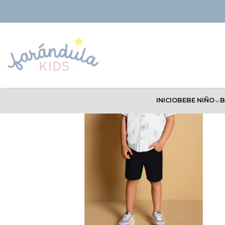
Inicio
NIÑOS
Camisas
Camisa Milon 22
INICIO
BEBE NIÑO
B