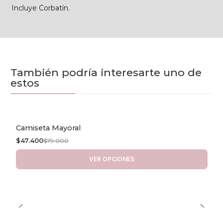
Incluye Corbatín.
También podría interesarte uno de
estos
Camiseta Mayoral
-40% OFF
$47.400
$79.000
VER OPCIONES