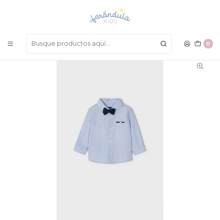
LAS MEJORES PRENDAS A UN SOLO CLICK
Inicio
BEBÉ NIÑO
Camisas
Camisa Mayoral
0