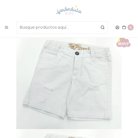
LAS MEJORES PRENDAS A UN SOLO CLICK
Inicio
NIÑOS
Bermudas
Bermuda P&Punto Res
0