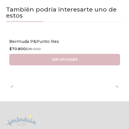
También podría interesarte uno de
estos
Bermuda P&Punto Res
-40% OFF
$70.800
$118.000
VER OPCIONES