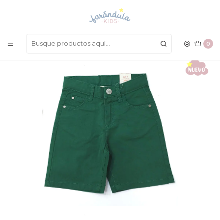
LAS MEJORES PRENDAS A UN SOLO CLICK
Inicio
NIÑOS
Bermudas
Bermuda Losan
0