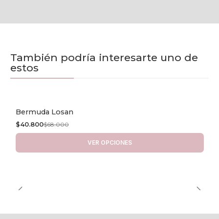
También podría interesarte uno de
estos
Bermuda Losan
-40% OFF
$40.800
$68.000
VER OPCIONES