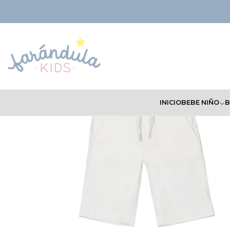
Inicio
NIÑOS
Bermudas
Bermuda Losan
INICIO
BEBE NIÑO
B