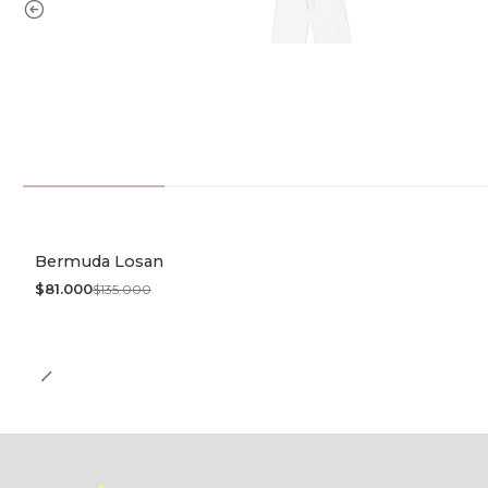
Bermuda Losan
-40% OFF
$81.000
$135.000