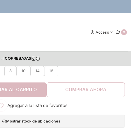
|
Bermuda Losan
Acceso
0
S
IGOR
REBAJAS
TALLA
8
10
14
16
AR AL CARRITO
COMPRAR AHORA
Agregar a la lista de favoritos
Mostrar stock de ubicaciones