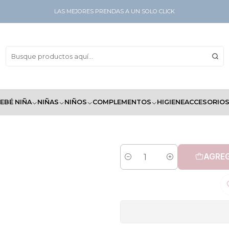
LAS MEJORES PRENDAS A UN SOLO CLICK
EBÉ NIÑA
NIÑAS
NIÑOS
COMPLEMENTOS
HIGIENE
ACCESORIO
AGREG
Cantidad