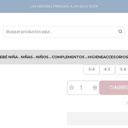
LAS MEJORES PRENDAS A UN SOLO CLICK
EBÉ NIÑA
NIÑAS
NIÑOS
COMPLEMENTOS
HIGIENE
ACCESORIO
3-4
4-5
5-6
AGREG
Cantidad