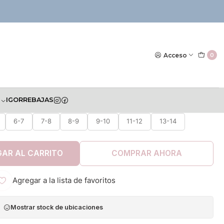
|
Bermuda Losan
Acceso
0
S
IGOR
REBAJAS
TALLA
6-7
7-8
8-9
9-10
11-12
13-14
AR AL CARRITO
COMPRAR AHORA
Agregar a la lista de favoritos
Mostrar stock de ubicaciones