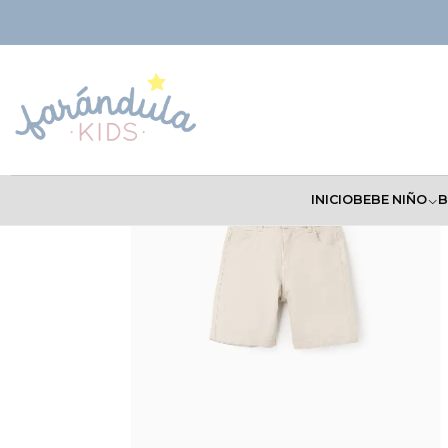
Inicio
NIÑOS
Bermudas
Bermuda Losan
INICIO
BEBE NIÑO
B