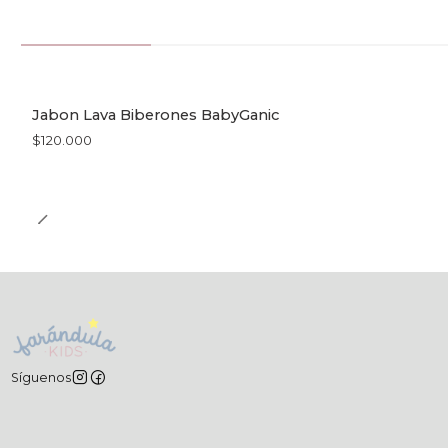
Jabon Lava Biberones BabyGanic
Agotado
$120.000
Síguenos