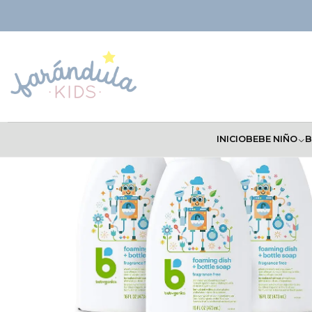
Inicio
HIGIENE
Babyganics Jabón espumoso para botellas y platos,
INICIO
BEBE NIÑO
B