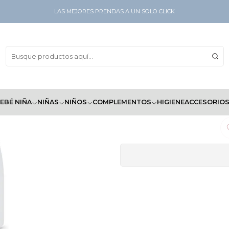
 botella de bombeo, sin fragancia,
LAS MEJORES PRENDAS A UN SOLO CLICK
Babyganics Ja
platos, bote
EBÉ NIÑA
NIÑAS
NIÑOS
COMPLEMENTOS
HIGIENE
ACCESORIO