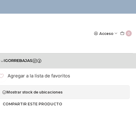
|
bón espumoso para botellas y
Acceso
0
lla de bombeo, sin fragancia,
S
IGOR
REBAJAS
Agregar a la lista de favoritos
Mostrar stock de ubicaciones
COMPARTIR ESTE PRODUCTO