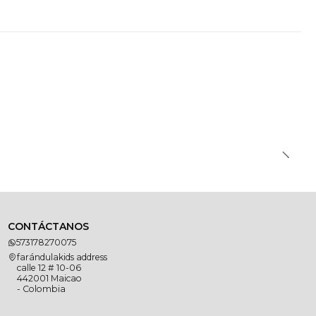
CONTÁCTANOS
573178270075
farándulakids address
calle 12 # 10-06
442001 Maicao
- Colombia